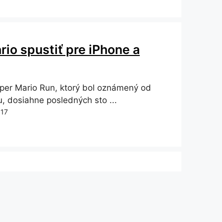
io spustiť pre iPhone a
per Mario Run, ktorý bol oznámený od
u, dosiahne posledných sto ...
017