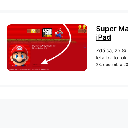
Super Mar
iPad
Zdá sa, že Su
leta tohto rok
28. decembra 2