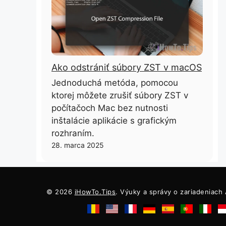
Ako odstrániť súbory ZST v macOS
Jednoduchá metóda, pomocou
ktorej môžete zrušiť súbory ZST v
počítačoch Mac bez nutnosti
inštalácie aplikácie s grafickým
rozhraním.
28. marca 2025
© 2026
iHowTo.Tips
. Výuky a správy o zariadeniach