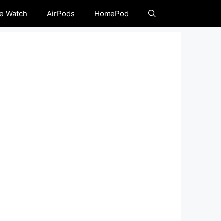
e Watch
AirPods
HomePod