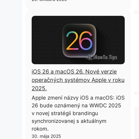
iOS 26 a macOS 26. Nové verzie
operačných systémov Apple v roku
2025.
Apple zmení názvy iOS a macOS: iOS
26 bude oznámený na WWDC 2025
v novej stratégii brandingu
synchronizovanej s aktuálnym
rokom.
30. mája 2025