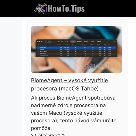
Preskočiť
na
obsah
BiomeAgent – ​​vysoké využitie
procesora (macOS Tahoe)
Ak proces BiomeAgent spotrebúva
nadmerné zdroje procesora na
vašom Macu (vysoké využitie
procesora), tento návod vám určite
pomôže.
20. októbra 2025