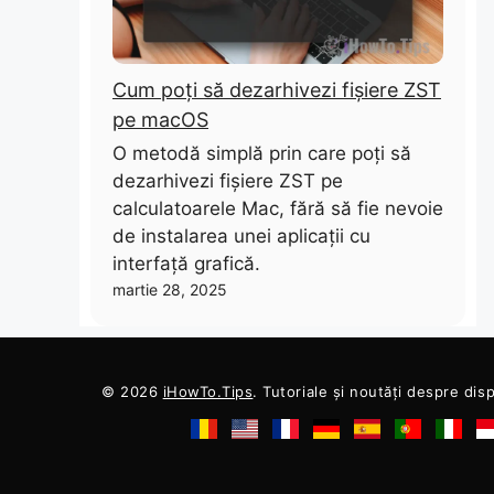
Cum poți să dezarhivezi fișiere ZST
pe macOS
O metodă simplă prin care poți să
dezarhivezi fișiere ZST pe
calculatoarele Mac, fără să fie nevoie
de instalarea unei aplicații cu
interfață grafică.
martie 28, 2025
© 2026
iHowTo.Tips
. Tutoriale și noutăți despre dis