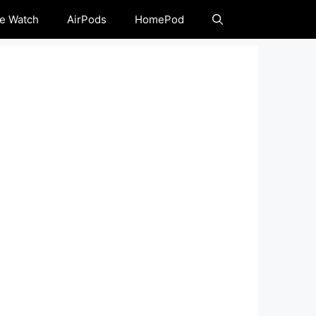
e Watch
AirPods
HomePod