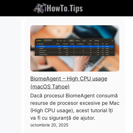
Sari
la
conținut
BiomeAgent – High CPU usage
(macOS Tahoe)
Dacă procesul BiomeAgent consumă
resurse de procesor excesive pe Mac
(High CPU usage), acest tutorial îți
va fi cu siguranță de ajutor.
octombrie 20, 2025