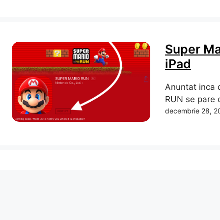
Super Ma
iPad
Anuntat inca 
RUN se pare c
decembrie 28, 2