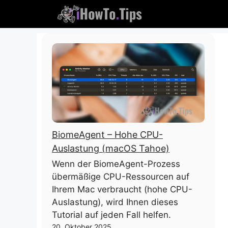
Überspringen
Sie
zu
Inhalten
BiomeAgent – ​​Hohe CPU-
Auslastung (macOS Tahoe)
Wenn der BiomeAgent-Prozess
übermäßige CPU-Ressourcen auf
Ihrem Mac verbraucht (hohe CPU-
Auslastung), wird Ihnen dieses
Tutorial auf jeden Fall helfen.
20. Oktober 2025