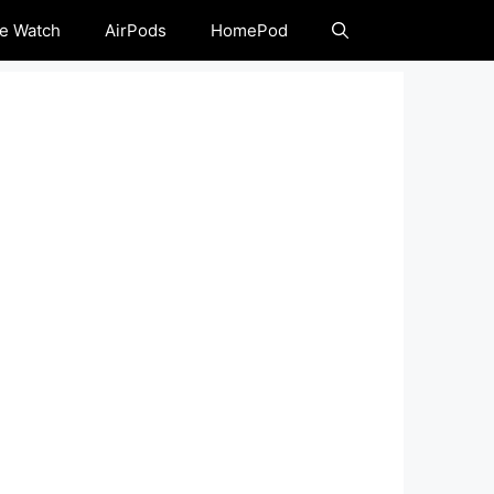
e Watch
AirPods
HomePod