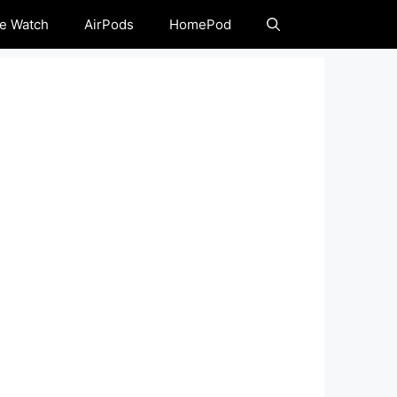
e Watch
AirPods
HomePod