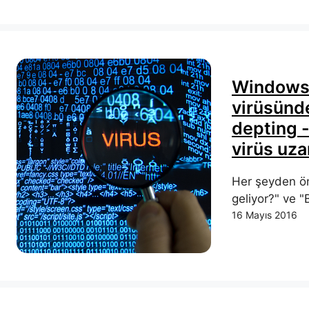
Windows 
virüsünde
depting -
virüs uzan
Her şeyden ön
geliyor?" ve "
16 Mayıs 2016