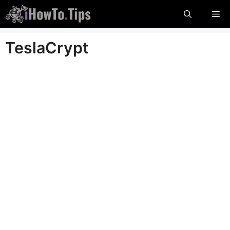
콘
메
텐
츠
뉴
TeslaCrypt
로
건
너
뜁
니
다