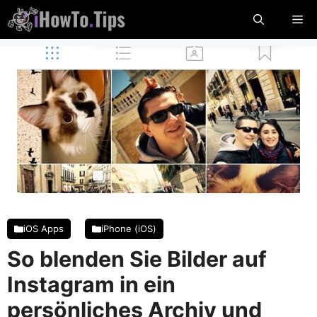
Überspringen
Me
Sie
zu
Inhalten
iOS Apps
iPhone (iOS)
So blenden Sie Bilder auf
Instagram in ein
persönliches Archiv und