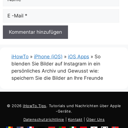
Email
iHowTo
»
iPhone (iOS)
»
iOS Apps
»
So
blenden Sie Bilder auf Instagram in ein
persönliches Archiv und Gewusst wie:
speichern Sie die Bilder an Ihre Freunde
© 2026
iHowTo.Tips
. Tutorials und Nachrichten über Apple
-Geräte.
Datenschutzrichtlinie
|
Kontakt
|
Über Uns