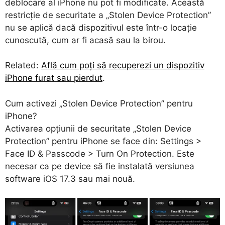
deblocare al iPhone nu pot fi modificate. Această
restricție de securitate a „Stolen Device Protection”
nu se aplică dacă dispozitivul este într-o locație
cunoscută, cum ar fi acasă sau la birou.
Related:
Află cum poți să recuperezi un dispozitiv
iPhone furat sau pierdut
.
Cum activezi „Stolen Device Protection” pentru
iPhone?
Activarea opțiunii de securitate „
Stolen Device
Protection
” pentru iPhone se face din:
Settings >
Face ID & Passcode > Turn On Protection
. Este
necesar ca pe device să fie instalată versiunea
software iOS 17.3 sau mai nouă.