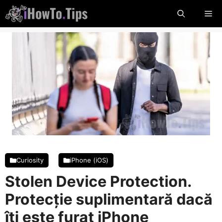
Sari
Me
la
conținut
Curiosity
iPhone (iOS)
Stolen Device Protection.
Protecție suplimentară dacă
îți este furat iPhone