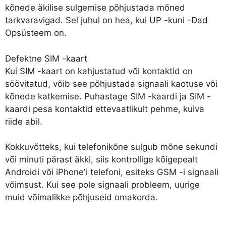
kõnede äkilise sulgemise põhjustada mõned
tarkvaravigad. Sel juhul on hea, kui UP -kuni -Dad
Opsüsteem on.
Defektne SIM -kaart
Kui SIM -kaart on kahjustatud või kontaktid on
söövitatud, võib see põhjustada signaali kaotuse või
kõnede katkemise. Puhastage SIM -kaardi ja SIM -
kaardi pesa kontaktid ettevaatlikult pehme, kuiva
riide abil.
Kokkuvõtteks, kui telefonikõne sulgub mõne sekundi
või minuti pärast äkki, siis kontrollige kõigepealt
Androidi või iPhone'i telefoni, esiteks GSM -i signaali
võimsust. Kui see pole signaali probleem, uurige
muid võimalikke põhjuseid omakorda.