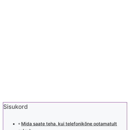
Sisukord
Mida saate teha, kui telefonikõne ootamatult