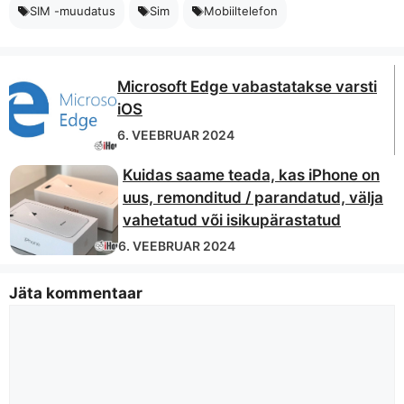
SIM -muudatus
Sim
Mobiiltelefon
Microsoft Edge vabastatakse varsti
iOS
6. VEEBRUAR 2024
Kuidas saame teada, kas iPhone on
uus, remonditud / parandatud, välja
vahetatud või isikupärastatud
6. VEEBRUAR 2024
Jäta kommentaar
Kommentaar