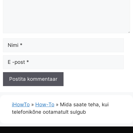
Nimetus
E
-
kiri
iHowTo
»
How-To
»
Mida saate teha, kui
telefonikõne ootamatult sulgub