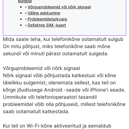
sulgub
Võrguprobleemid või nõrk signaal
Väline sekkumine
Probleemidetarkvara
Defektne SIM -kaart
Mida saate teha, kui telefonikõne ootamatult sulgub
On mitu põhjust, miks telefonikõne saab mõne
sekundi või minuti pärast ootamatult sulgeda.
Võrguprobleemid või nõrk signaal
Nõrk signaal võib põhjustada katkestusi või kõne
täielikku sulgemist, olenemata sellest, kas teil on
kõrge jõudlusega Android -seade või iPhone'i seade.
Ummikute või telefonioperaatori tasandil
probleemidel võib olla põhjuseid, millest telefonikõne
saab ootamatult katkestada.
Kui teil on Wi-Fi-kõne aktiveeritud ja eemaldub