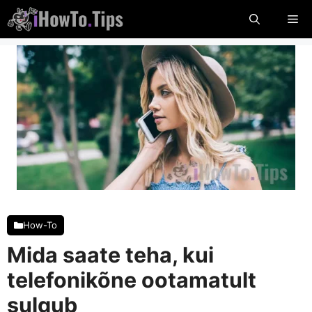
Mine
Me
sisu
juurde
How-To
Mida saate teha, kui
telefonikõne ootamatult
sulgub