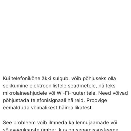
Kui telefonikõne äkki sulgub, võib põhjuseks olla
sekkumine elektroonilistele seadmetele, näiteks
mikrolaineahjudele või Wi-Fi-ruuteritele. Need võivad
põhjustada telefonisignaali häireid. Proovige
eemalduda võimalikest häireallikatest.
See probleem võib ilmneda ka lennujaamade või
sõjaväeüksuste ümber, kus on segamissüsteeme.