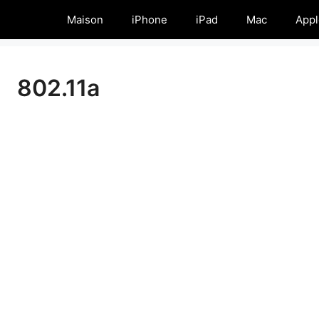
Maison
iPhone
iPad
Mac
Appl
802.11a