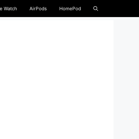
e Watch
AirPods
HomePod