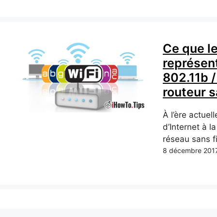
Ce que l
représent
802.11b /
routeur s
À l’ère actuel
d’Internet à 
réseau sans fi
8 décembre 201