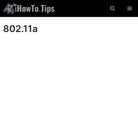
Ööbige
Me
sisu
802.11a