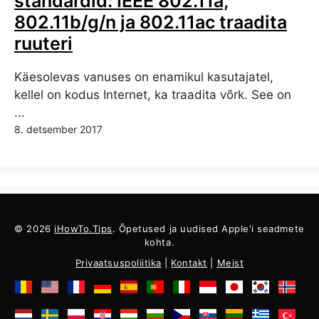
standardid: IEEE 802.11a,
802.11b/g/n ja 802.11ac traadita
ruuteri
Käesolevas vanuses on enamikul kasutajatel,
kellel on kodus Internet, ka traadita võrk. See on
...
8. detsember 2017
© 2026
iHowTo.Tips
. Õpetused ja uudised Apple'i seadmete
kohta.
Privaatsuspoliitika
|
Kontakt
|
Meist