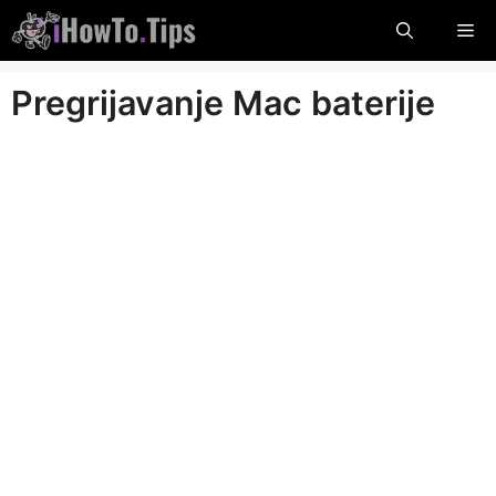
Preskočiti
Iz
na
sadržaj
Pregrijavanje Mac baterije