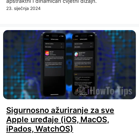
apstraktni i dinamičan cvjetni dizajn.
23. siječnja 2024
Sigurnosno ažuriranje za sve
Apple uređaje (iOS, MacOS,
iPados, WatchOS)