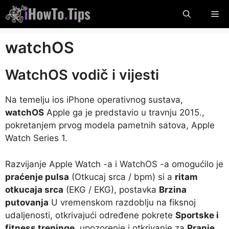
Preskočiti
Iz
na
sadržaj
watchOS
WatchOS vodič i vijesti
Na temelju ios iPhone operativnog sustava,
watchOS
Apple ga je predstavio u travnju 2015.,
pokretanjem prvog modela pametnih satova, Apple
Watch Series 1.
Razvijanje Apple Watch -a i WatchOS -a omogućilo je
praćenje pulsa
(Otkucaj srca / bpm) si a
ritam
otkucaja srca
(EKG / EKG), postavka
Brzina
putovanja
U vremenskom razdoblju na fiksnoj
udaljenosti, otkrivajući određene pokrete
Sportske i
fitness treninge
, upozorenje i otkrivanje za
Pranje