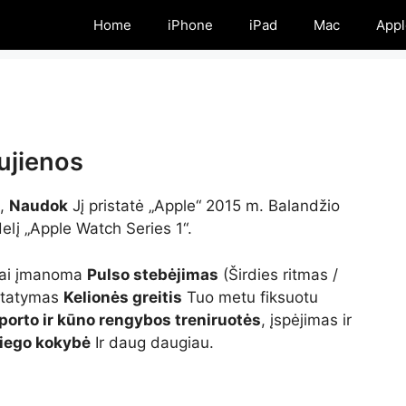
Home
iPhone
iPad
Mac
Appl
ujienos
a,
Naudok
Jį pristatė „Apple“ 2015 m. Balandžio
lį „Apple Watch Series 1“.
 tai įmanoma
Pulso stebėjimas
(Širdies ritmas /
statymas
Kelionės greitis
Tuo metu fiksuotu
porto ir kūno rengybos treniruotės
, įspėjimas ir
iego kokybė
Ir daug daugiau.