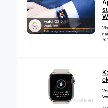
A
s
W
Vi
na
202
K
ek
Ven
Wa
...