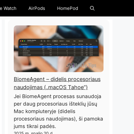
e Watch
AirPods
HomePod
BiomeAgent – ​​didelis procesoriaus
naudojimas („macOS Tahoe“)
Jei BiomeAgent procesas sunaudoja
per daug procesoriaus išteklių jūsų
Mac kompiuteryje (didelis
procesoriaus naudojimas), ši pamoka
jums tikrai padės.
2025 m. spalio 20 d