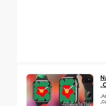
Na
„
„Ap
„C