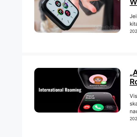
W
Jei
kit
202
„
R
Vi
ska
nau
202