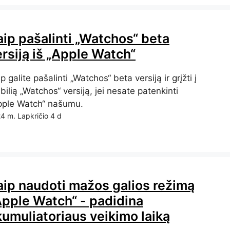
aip pašalinti „Watchos“ beta
rsiją iš „Apple Watch“
p galite pašalinti „Watchos“ beta versiją ir grįžti į
bilią „Watchos“ versiją, jei nesate patenkinti
pple Watch“ našumu.
4 m. Lapkričio 4 d
aip naudoti mažos galios režimą
Apple Watch“ - padidina
kumuliatoriaus veikimo laiką