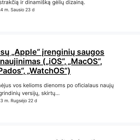
trakčią ir dinamišką gėlių dizainą.
4 m. Sausio 23 d
isų „Apple“ įrenginių saugos
tnaujinimas („iOS“, „MacOS“,
iPados“, „WatchOS“)
aėjus vos kelioms dienoms po oficialaus naujų
rindinių versijų, skirtų…
3 m. Rugsėjo 22 d