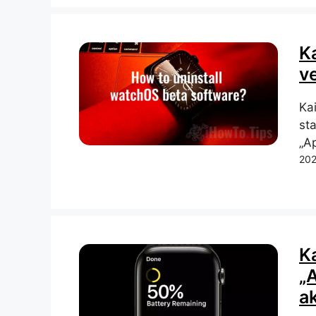
K
ve
Kai
sta
„A
202
K
„
a