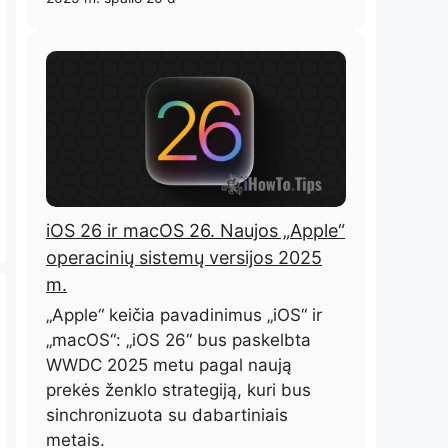
iOS 26 ir macOS 26. Naujos „Apple“
operacinių sistemų versijos 2025
m.
„Apple“ keičia pavadinimus „iOS“ ir
„macOS“: „iOS 26“ bus paskelbta
WWDC 2025 metu pagal naują
prekės ženklo strategiją, kuri bus
sinchronizuota su dabartiniais
metais.