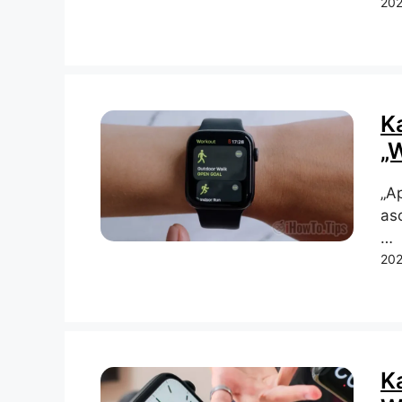
202
K
„
„Ap
aso
…
202
Ka