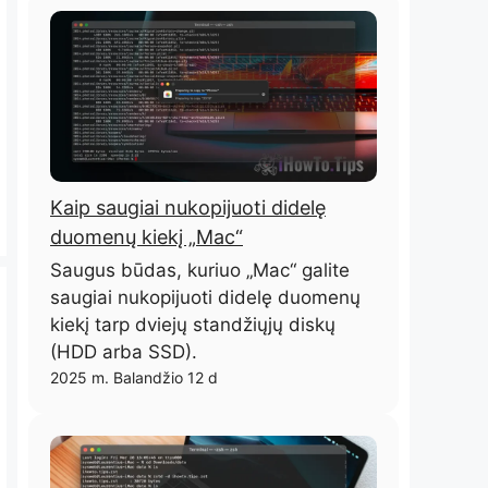
Kaip saugiai nukopijuoti didelę
duomenų kiekį „Mac“
Saugus būdas, kuriuo „Mac“ galite
saugiai nukopijuoti didelę duomenų
kiekį tarp dviejų standžiųjų diskų
(HDD arba SSD).
2025 m. Balandžio 12 d