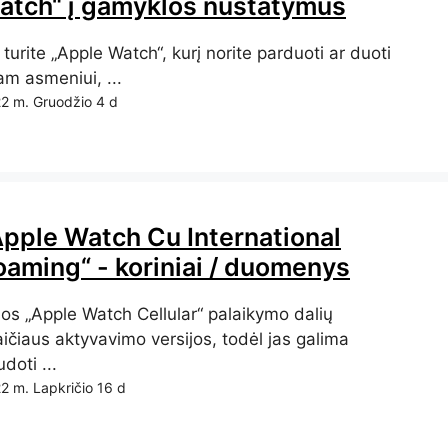
atch“ į gamyklos nustatymus
 turite „Apple Watch“, kurį norite parduoti ar duoti
am asmeniui, ...
2 m. Gruodžio 4 d
Apple Watch Cu International
oaming“ - koriniai / duomenys
sos „Apple Watch Cellular“ palaikymo dalių
ičiaus aktyvavimo versijos, todėl jas galima
doti ...
2 m. Lapkričio 16 d