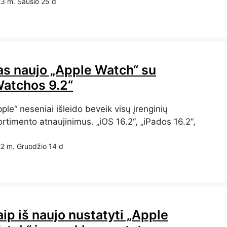
3 m. Sausio 25 d
as naujo „Apple Watch“ su
Watchos 9.2“
ple“ neseniai išleido beveik visų įrenginių
rtimento atnaujinimus. „iOS 16.2“, „iPados 16.2“,
2 m. Gruodžio 14 d
ip iš naujo nustatyti „Apple