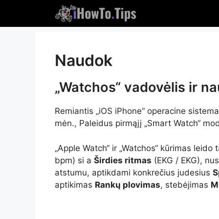
Pereikite
prie
turinio
Naudok
„Watchos“ vadovėlis ir na
Remiantis „iOS iPhone“ operacine sistem
mėn., Paleidus pirmąjį „Smart Watch“ mode
„Apple Watch“ ir „Watchos“ kūrimas leido
bpm) si a
Širdies ritmas
(EKG / EKG), nu
atstumu, aptikdami konkrečius judesius
S
aptikimas
Rankų plovimas
, stebėjimas
M