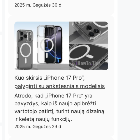
2025 m. Gegužės 30 d
Kuo skirsis „iPhone 17 Pro“,
palyginti su ankstesniais modeliais
Atrodo, kad „iPhone 17 Pro“ yra
pavyzdys, kaip iš naujo apibrėžti
vartotojo patirtį, turint naują dizainą
ir keletą naujų funkcijų.
2025 m. Gegužės 29 d