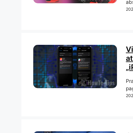
abs
202
V
a
„
Pr
pag
202