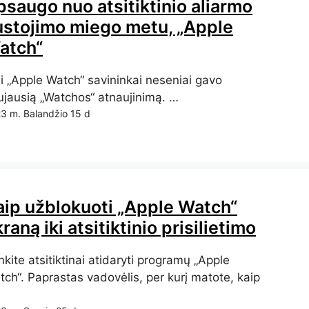
psaugo nuo atsitiktinio aliarmo
ustojimo miego metu, „Apple
atch“
si „Apple Watch“ savininkai neseniai gavo
ujausią „Watchos“ atnaujinimą. …
3 m. Balandžio 15 d
aip užblokuoti „Apple Watch“
raną iki atsitiktinio prisilietimo
kite atsitiktinai atidaryti programų „Apple
tch“. Paprastas vadovėlis, per kurį matote, kaip