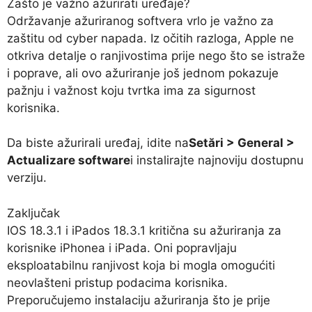
Zašto je važno ažurirati uređaje?
Održavanje ažuriranog softvera vrlo je važno za
zaštitu od cyber napada. Iz očitih razloga, Apple ne
otkriva detalje o ranjivostima prije nego što se istraže
i poprave, ali ovo ažuriranje još jednom pokazuje
pažnju i važnost koju tvrtka ima za sigurnost
korisnika.
Da biste ažurirali uređaj, idite na
Setări > General >
Actualizare software
i instalirajte najnoviju dostupnu
verziju.
Zaključak
IOS 18.3.1 i iPados 18.3.1 kritična su ažuriranja za
korisnike iPhonea i iPada. Oni popravljaju
eksploatabilnu ranjivost koja bi mogla omogućiti
neovlašteni pristup podacima korisnika.
Preporučujemo instalaciju ažuriranja što je prije