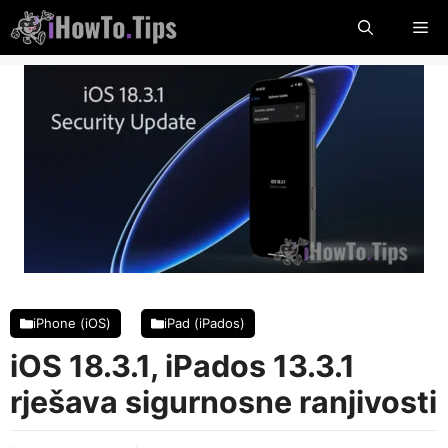
Preskoči
Iz
na
sadržaj
iPhone (iOS)
iPad (iPados)
iOS 18.3.1, iPados 13.3.1
rješava sigurnosne ranjivosti