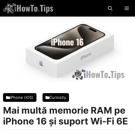
Sari
Me
la
conținut
iPhone (iOS)
Curiosity
Mai multă memorie RAM pe
iPhone 16 și suport Wi-Fi 6E