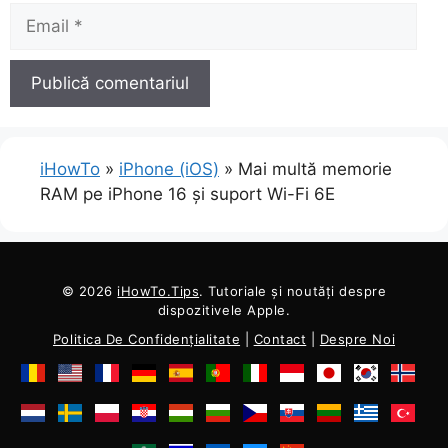
Email
iHowTo
»
iPhone (iOS)
»
Mai multă memorie
RAM pe iPhone 16 și suport Wi-Fi 6E
© 2026
iHowTo.Tips
. Tutoriale și noutăți despre
dispozitivele Apple.
Politica De Confidențialitate
|
Contact
|
Despre Noi