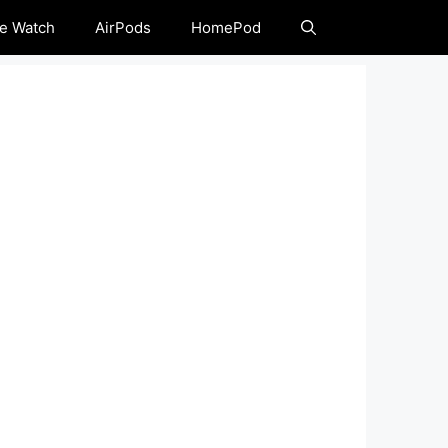
e Watch
AirPods
HomePod