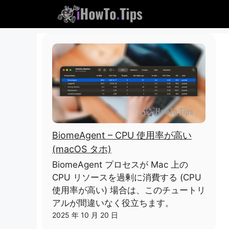
コ
ン
テ
ン
ツ
に
ス
キ
ッ
プ
し
BiomeAgent – CPU 使用率が高い
ま
(macOS タホ)
す
BiomeAgent プロセスが Mac 上の
CPU リソースを過剰に消費する (CPU
使用率が高い) 場合は、このチュートリ
アルが間違いなく役立ちます。
2025 年 10 月 20 日