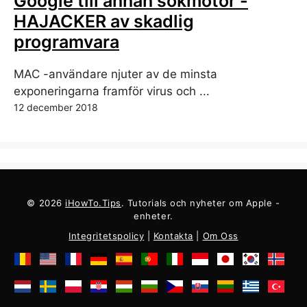
Google till annan sökmotor -
HAJACKER av skadlig
programvara
MAC -användare njuter av de minsta
exponeringarna framför virus och ...
12 december 2018
© 2026
iHowTo.Tips
. Tutorials och nyheter om Apple -
enheter.
Integritetspolicy
|
Kontakta
|
Om Oss