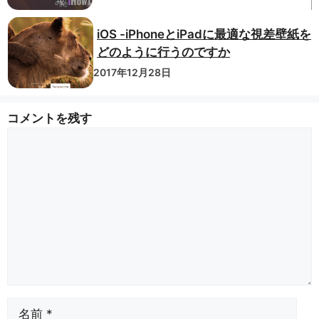
iOS -iPhoneとiPadに最適な視差壁紙を
どのように行うのですか
2017年12月28日
コメントを残す
コ
メ
ン
ト
名