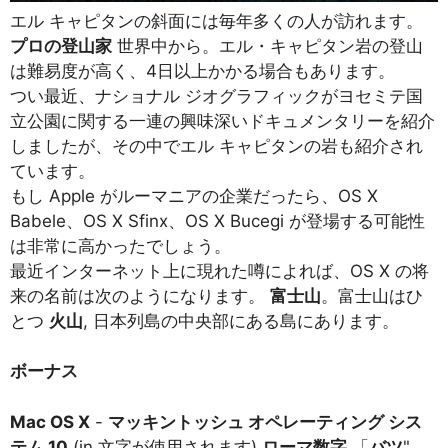
エル キャピタンの斜面には毎年多くの人が訪れます。
プロの登山家
世界中から。エル・キャピタン岩の登山
は難易度が高く、4日以上かかる場合もあります。
つい最近、ナショナル ジオグラフィックがヨセミテ国
立公園に関する一連の興味深いドキュメンタリーを紹介
しましたが、その中でエル キャピタンの岩も紹介され
ています。
もし Apple がルーマニアの企業だったら、OS X
Babele、OS X Sfinx、OS X Bucegi が登場する可能性
は非常に高かったでしょう。
最近インターネット上に現れた噂によれば、OS X の将
来の名前は次のようになります。
富士山
。富士山はひ
とつ
火山
, 日本列島の中央部にある島にあります。
ボーナス
Mac OS X
-
マッキントッシュ オペレーティング シス
テム 10
(in 文字が使用されます)
ローマ数字
「
バツ
"、