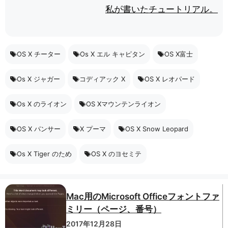
私が書いたチュートリアル。
OS X チーター
Os X エル キャピタン
OS X富士
Os X ジャガー
コディアック X
OS X レオパード
Os X のライオン
OS Xマウンテンライオン
OS X パンサー
X プーマ
OS X Snow Leopard
Os X Tiger のため
OS X のヨセミテ
Mac用のMicrosoft Officeフォントファ
ミリー（ページ、番号）
2017年12月28日