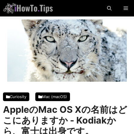
コ
メ
ン
テ
ニ
ン
ツ
に
ュ
ス
キ
ー
ッ
プ
し
ま
す
Curiosity
Mac (macOS)
AppleのMac OS Xの名前はど
こにありますか - Kodiakか
ら、富士は出身です。