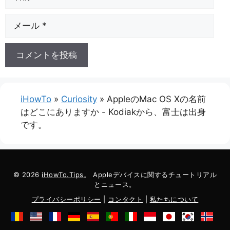
前
電
子
メ
ー
ル
iHowTo
»
Curiosity
»
AppleのMac OS Xの名前
はどこにありますか - Kodiakから、富士は出身
です。
© 2026
iHowTo.Tips
。 Appleデバイスに関するチュートリアル
とニュース。
プライバシーポリシー
|
コンタクト
|
私たちについて