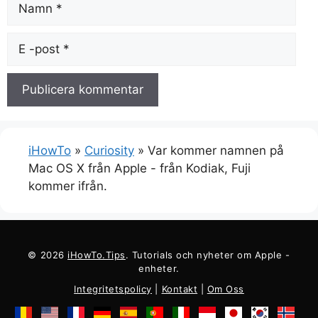
E-
post
iHowTo
»
Curiosity
»
Var kommer namnen på
Mac OS X från Apple - från Kodiak, Fuji
kommer ifrån.
© 2026
iHowTo.Tips
. Tutorials och nyheter om Apple -
enheter.
Integritetspolicy
|
Kontakt
|
Om Oss