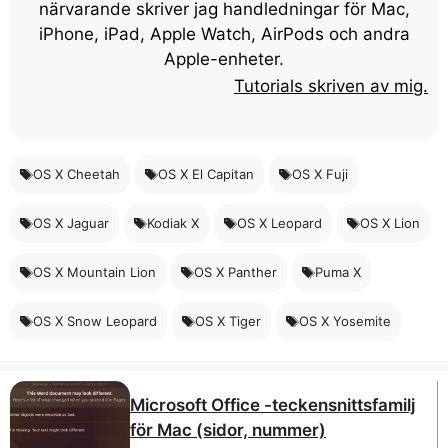
närvarande skriver jag handledningar för Mac,
iPhone, iPad, Apple Watch, AirPods och andra
Apple-enheter.
Tutorials skriven av mig.
OS X Cheetah
OS X El Capitan
OS X Fuji
OS X Jaguar
Kodiak X
OS X Leopard
OS X Lion
OS X Mountain Lion
OS X Panther
Puma X
OS X Snow Leopard
OS X Tiger
OS X Yosemite
Microsoft Office -teckensnittsfamilj
för Mac (sidor, nummer)