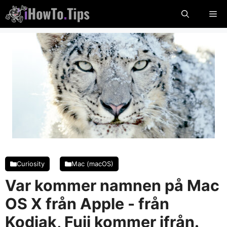
Hoppa
Me
till
innehållet
Curiosity
Mac (macOS)
Var kommer namnen på Mac
OS X från Apple - från
Kodiak, Fuji kommer ifrån.