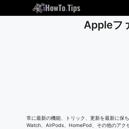
コ
ン
テ
Appl
ン
ツ
に
ス
キ
ッ
プ
常に最新の機能、トリック、更新を最新に保ち、App
Watch、AirPods、HomePod、その