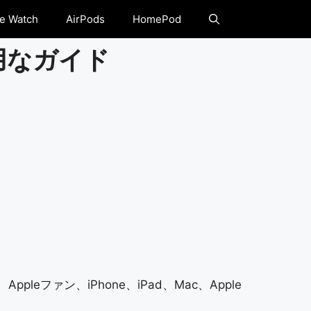
e Watch
AirPods
HomePod
用なガイド
ファン、iPhone、iPad、Mac、Apple