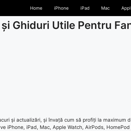
Home
iPhone
iPad
Mac
Appl
și Ghiduri Utile Pentru Fa
ucuri și actualizări, și învață cum să profiți la maximum d
itive iPhone, iPad, Mac, Apple Watch, AirPods, HomePod ș