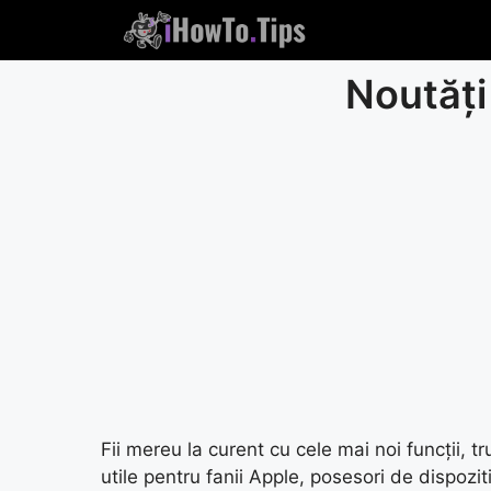
Sari
la
conținut
Noutăți 
Fii mereu la curent cu cele mai noi funcții, tr
utile pentru fanii Apple, posesori de dispoz