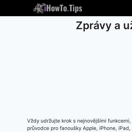
Přejít
na
obsah
Zprávy a u
Vždy udržujte krok s nejnovějšími funkcemi, 
průvodce pro fanoušky Apple, iPhone, iPad,