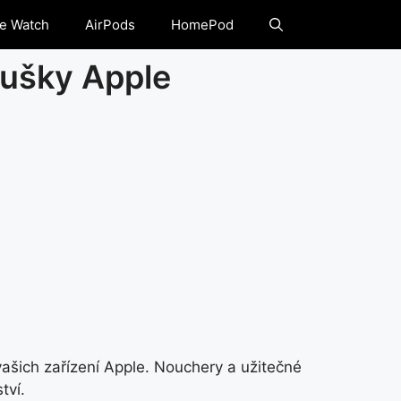
e Watch
AirPods
HomePod
oušky Apple
 vašich zařízení Apple. Nouchery a užitečné
tví.