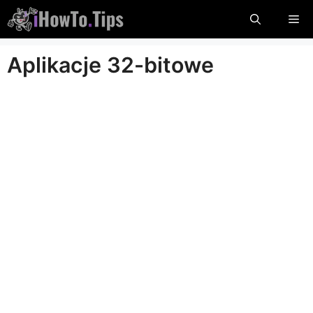
Przejdź
Me
do
treści
Aplikacje 32-bitowe