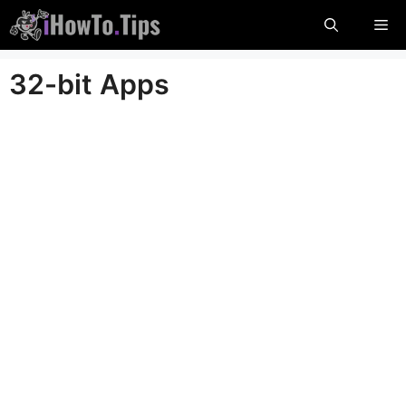
Pereikite
Me
prie
turinio
32-bit Apps