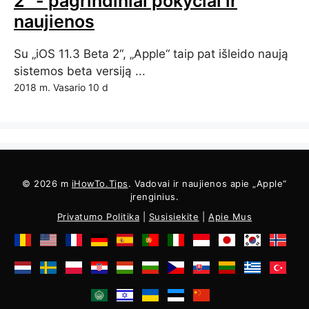
2“ - pagrindiniai pokyčiai ir
naujienos
Su „iOS 11.3 Beta 2“, „Apple“ taip pat išleido naują
sistemos beta versiją ...
2018 m. Vasario 10 d
© 2026 m
iHowTo.Tips
. Vadovai ir naujienos apie „Apple“
įrenginius.
Privatumo Politika
|
Susisiekite
|
Apie Mus