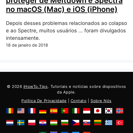
proteger de Meltdown e Spectra
no macOS (Mac) e iOS (iPhone)
Depois desses problemas relacionados ao colapso
e ao Spectre, muitos usuários ... foram divulgados
intensamente.
18 de janeiro de 2018
© 2026
iHowTo.Tips
. Tutoriais e notícias sobre dispositivos
da Apple.
Política De Privacidade
|
Contato
|
Sobre Nós