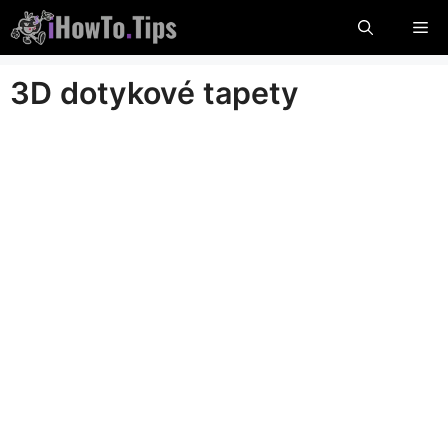
Preskočte
Po
na
obsah
3D dotykové tapety