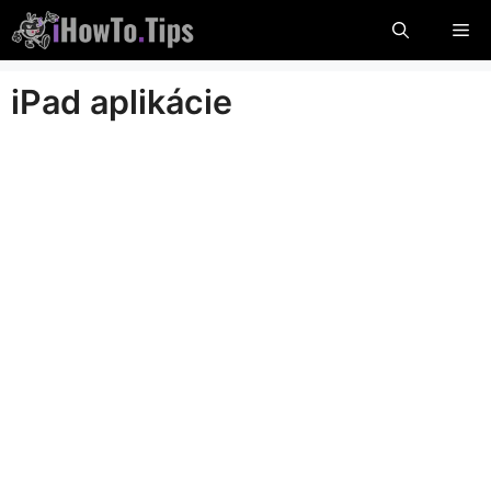
Preskočte
Po
na
obsah
iPad aplikácie