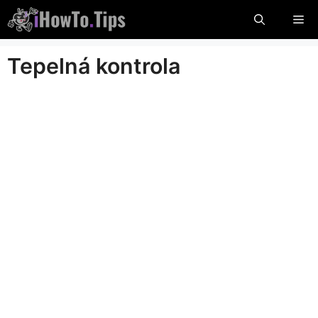
Preskočte
Po
na
obsah
Tepelná kontrola