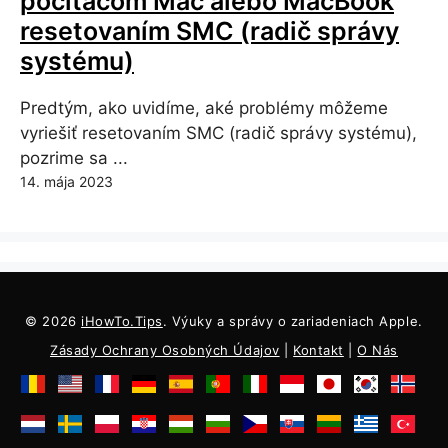
počítačom Mac alebo MacBook
resetovaním SMC (radič správy
systému)
Predtým, ako uvidíme, aké problémy môžeme
vyriešiť resetovaním SMC (radič správy systému),
pozrime sa ...
14. mája 2023
© 2026
iHowTo.Tips
. Výuky a správy o zariadeniach Apple.
Zásady Ochrany Osobných Údajov
|
Kontakt
|
O Nás