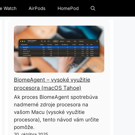
e Watch
AirPods
HomePod
BiomeAgent – ​​vysoké využitie
procesora (macOS Tahoe)
Ak proces BiomeAgent spotrebúva
nadmerné zdroje procesora na
vašom Macu (vysoké využitie
procesora), tento návod vám určite
pomôže.
20. októbra 2025