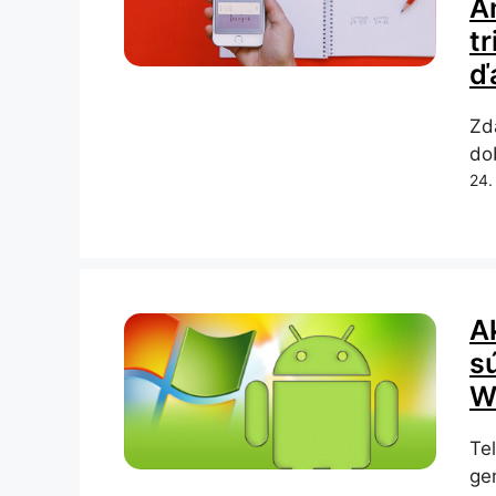
An
tr
ď
Zdá
do
24.
A
s
W
Te
ge