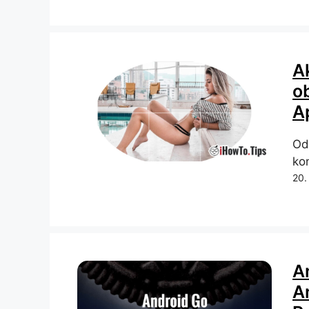
A
o
A
Od
ko
20.
A
An