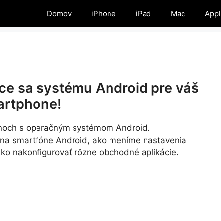
Domov
iPhone
iPad
Mac
Appl
ce sa systému Android pre váš
artphone!
fónoch s operačným systémom Android.
 na smartfóne Android, ako meníme nastavenia
ako nakonfigurovať rôzne obchodné aplikácie.