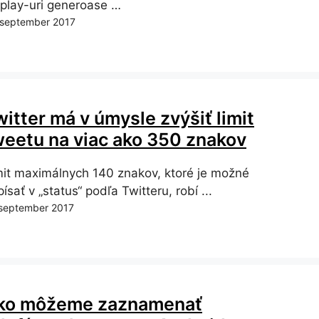
splay-uri generoase …
 september 2017
itter má v úmysle zvýšiť limit
weetu na viac ako 350 znakov
mit maximálnych 140 znakov, ktoré je možné
ísať v „status“ podľa Twitteru, robí ...
 september 2017
ko môžeme zaznamenať