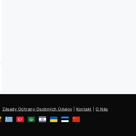
Zásady Ochrany Osobných Údajov
|
Kontakt
|
O Nás