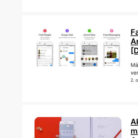
F
A
[
Mál
ver
2. 
A
m