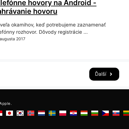
elefónne hovory na Android -
ahrávanie hovoru
 veľa okamihov, keď potrebujeme zaznamenať
efónny rozhovor. Dôvody registrácie ...
 augusta 2017
Ďalší
 Apple.