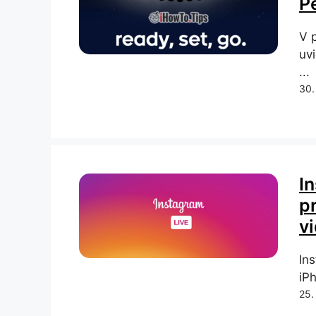
P
V 
uvi
...
30.
I
p
v
In
iP
25.