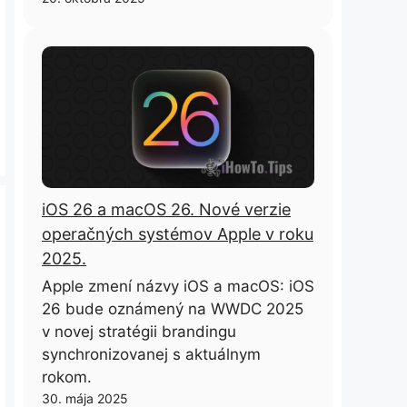
iOS 26 a macOS 26. Nové verzie
operačných systémov Apple v roku
2025.
Apple zmení názvy iOS a macOS: iOS
26 bude oznámený na WWDC 2025
v novej stratégii brandingu
synchronizovanej s aktuálnym
rokom.
30. mája 2025