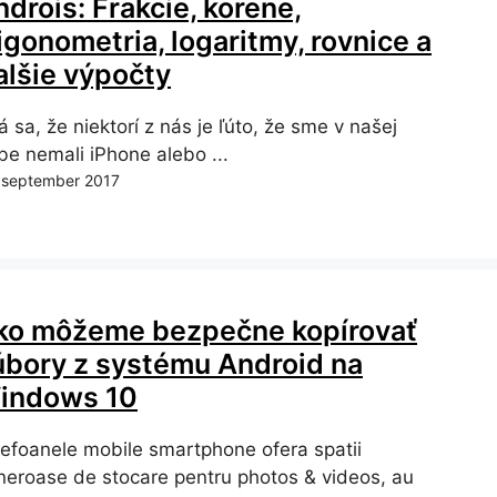
drois: Frakcie, korene,
igonometria, logaritmy, rovnice a
alšie výpočty
 sa, že niektorí z nás je ľúto, že sme v našej
be nemali iPhone alebo ...
 september 2017
ko môžeme bezpečne kopírovať
úbory z systému Android na
indows 10
lefoanele mobile smartphone ofera spatii
neroase de stocare pentru photos & videos, au