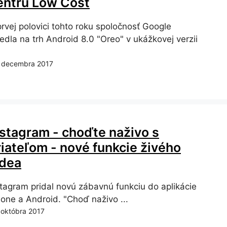
entru Low Cost
prvej polovici tohto roku spoločnosť Google
edla na trh Android 8.0 "Oreo" v ukážkovej verzii
 decembra 2017
nstagram - choďte naživo s
riateľom - nové funkcie živého
idea
stagram pridal novú zábavnú funkciu do aplikácie
hone a Android. "Choď naživo ...
 októbra 2017