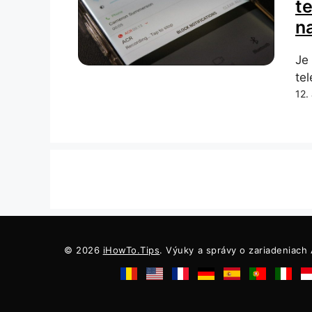
t
n
Je
tel
12.
© 2026
iHowTo.Tips
. Výuky a správy o zariadeniach