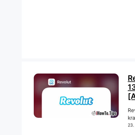
R
1
[
Re
kra
23.