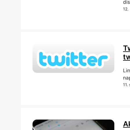
di
12.
Tw
t
Li
nap
11.
A