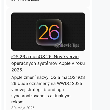
iOS 26 a macOS 26. Nové verzie
operačných systémov Apple v roku
2025.
Apple zmení názvy iOS a macOS: iOS
26 bude oznámený na WWDC 2025
v novej stratégii brandingu
synchronizovanej s aktuálnym
rokom.
30. mája 2025