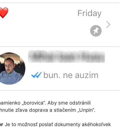
amienko „borovica“. Aby sme odstránili
hnutie zľava doprava a stlačením „Unpin“.
er
Je to možnosť poslať dokumenty akéhokoľvek