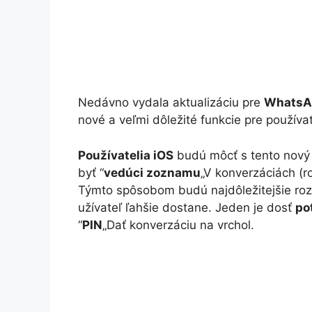
Nedávno vydala aktualizáciu pre
WhatsA
nové a veľmi dôležité funkcie pre používat
Používatelia iOS
budú môcť s tento nový 
byť “
vedúci zoznamu
„V konverzáciách (r
Týmto spôsobom budú najdôležitejšie roz
užívateľ ľahšie dostane. Jeden je dosť
po
“
PIN
„Dať konverzáciu na vrchol.