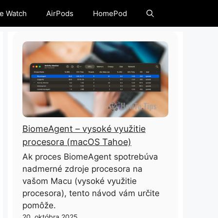
e Watch
AirPods
HomePod
BiomeAgent – ​​vysoké využitie
procesora (macOS Tahoe)
Ak proces BiomeAgent spotrebúva
nadmerné zdroje procesora na
vašom Macu (vysoké využitie
procesora), tento návod vám určite
pomôže.
20. októbra 2025