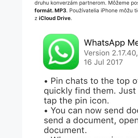
druhu konverzám partnerom. Môžeme po
formát. MP3
. Používatelia iPhone môžu 
z
iCloud Drive
.