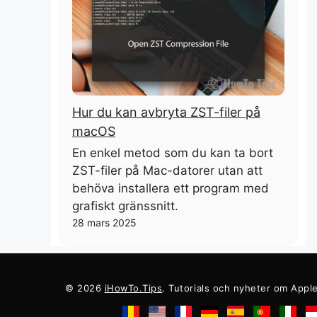
Hur du kan avbryta ZST-filer på
macOS
En enkel metod som du kan ta bort
ZST-filer på Mac-datorer utan att
behöva installera ett program med
grafiskt gränssnitt.
28 mars 2025
© 2026
iHowTo.Tips
. Tutorials och nyheter om Appl