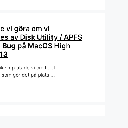
 vi göra om vi
s av Disk Utility / APFS
) Bug på MacOS High
.13
tikeln pratade vi om felet i
 som gör det på plats ...