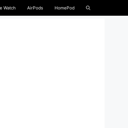
e Watch
AirPods
HomePod