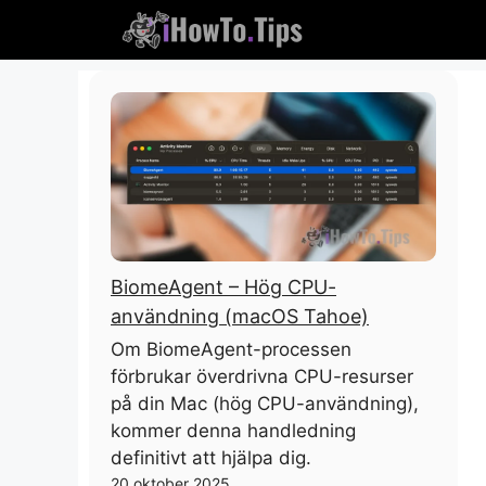
Hoppa
till
innehåll
BiomeAgent – ​​Hög CPU-
användning (macOS Tahoe)
Om BiomeAgent-processen
förbrukar överdrivna CPU-resurser
på din Mac (hög CPU-användning),
kommer denna handledning
definitivt att hjälpa dig.
20 oktober 2025