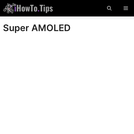
Hoppa
Me
till
innehåll
Super AMOLED