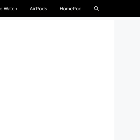
e Watch
AirPods
HomePod