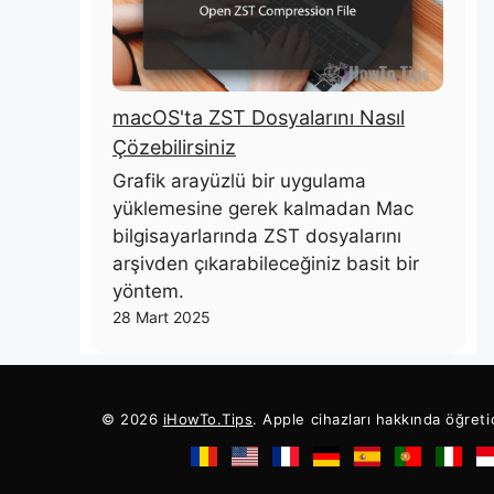
macOS'ta ZST Dosyalarını Nasıl
Çözebilirsiniz
Grafik arayüzlü bir uygulama
yüklemesine gerek kalmadan Mac
bilgisayarlarında ZST dosyalarını
arşivden çıkarabileceğiniz basit bir
yöntem.
28 Mart 2025
© 2026
iHowTo.Tips
. Apple cihazları hakkında öğreti