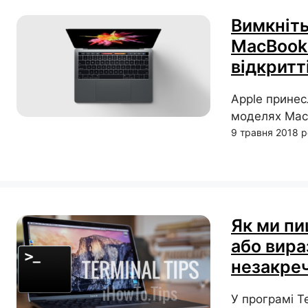
Вимкніть
MacBook 
відкритті
Apple принес
моделях MacB
9 травня 2018 
Як ми пи
або вира
незакре
У програмі T