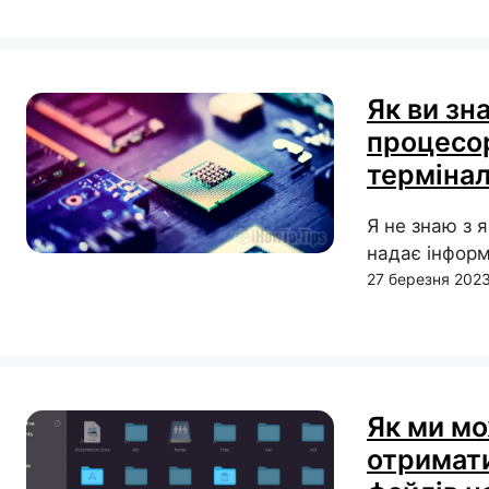
Як ви зн
процесор
терміна
Я не знаю з 
надає інформ
27 березня 202
Як ми мо
отримати