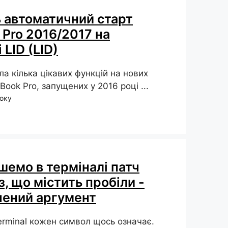
 автоматичний старт
Pro 2016/2017 на
 LID (LID)
ла кілька цікавих функцій на нових
ook Pro, запущених у 2016 році ...
року
шемо в терміналі патч
з, що містить пробіли -
чений аргумент
erminal кожен символ щось означає.