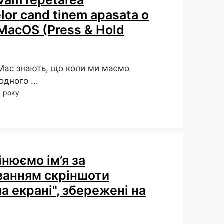
vam repetarea
lor cand tinem apasata o
 MacOS (Press & Hold
Mac знають, що коли ми маємо
дного ...
0 року
інюємо ім’я за
ванням скріншоти
на екрані", збережені на