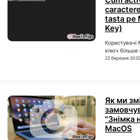
Cum acti
caractere
tasta pe
Key)
Користувачі 
ключ більше о
22 березня 202
Як ми зм
замовчу
"Знімка 
MacOS