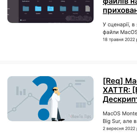
файлів н
прихован
У сценарії, 
файли MacOS,
18 травня 2022
[Req] Ma
XATTR: [
Дескрип
MacOS Monter
Big Sur, але 
2 вересня 2022