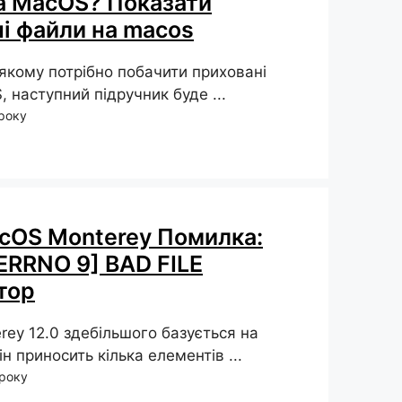
а MacOS? Показати
і файли на macos
в якому потрібно побачити приховані
 наступний підручник буде ...
 року
cOS Monterey Помилка:
ERRNO 9] BAD FILE
тор
ey 12.0 здебільшого базується на
він приносить кілька елементів ...
 року