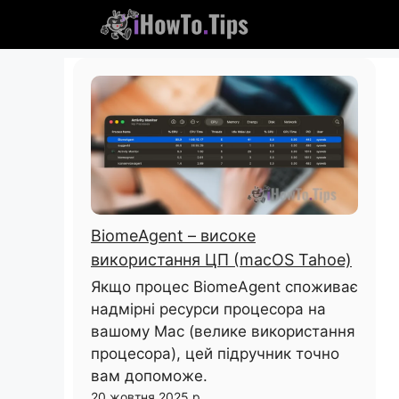
Пропустити
вміст
BiomeAgent – ​​високе
використання ЦП (macOS Tahoe)
Якщо процес BiomeAgent споживає
надмірні ресурси процесора на
вашому Mac (велике використання
процесора), цей підручник точно
вам допоможе.
20 жовтня 2025 р