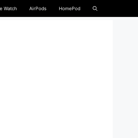
e Watch
AirPods
HomePod