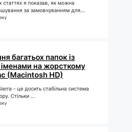
х статтях я показав, як можна
ашування за замовчуванням для...
року
ня багатьох папок із
 іменами на жорсткому
c (Macintosh HD)
ierra - це досить стабільна система
ору. Стільки ...
року