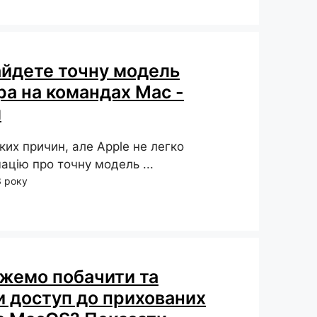
айдете точну модель
а на командах Mac -
л
яких причин, але Apple не легко
ацію про точну модель ...
3 року
жемо побачити та
 доступ до прихованих