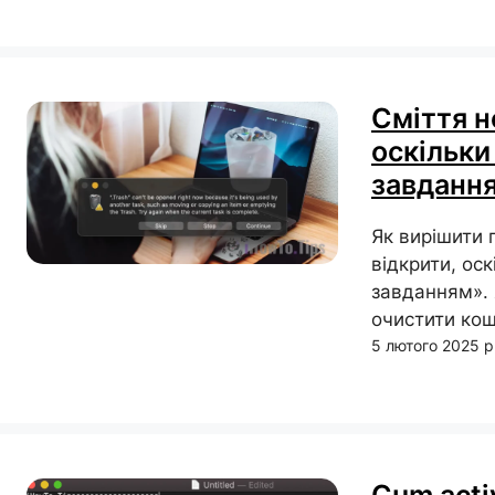
Сміття н
оскільки
завдання
Як вирішити
відкрити, ос
завданням». 
очистити кош
5 лютого 2025 р