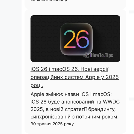
iOS 26 і macOS 26. Нові версії
операційних систем Apple у 2025
році.
Apple змінює назви iOS і macOS:
iOS 26 буде анонсований на WWDC
2025, в новій стратегії брендингу,
синхронізованій з поточним роком.
30 травня 2025 року