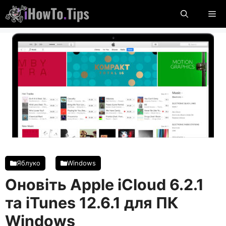
Пропустити
М
вміст
Яблуко
Windows
Оновіть Apple iCloud 6.2.1
та iTunes 12.6.1 для ПК
Windows