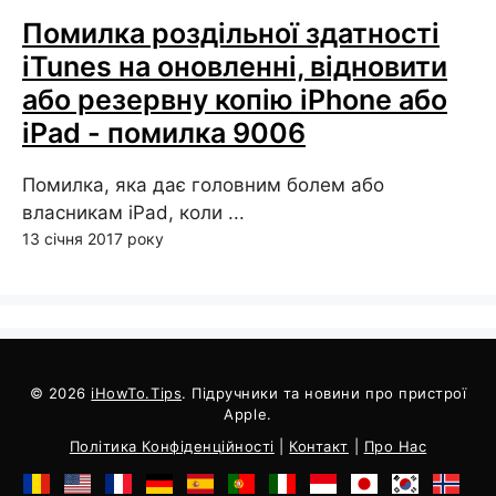
Помилка роздільної здатності
iTunes на оновленні, відновити
або резервну копію iPhone або
iPad - помилка 9006
Помилка, яка дає головним болем або
власникам iPad, коли ...
13 січня 2017 року
© 2026
iHowTo.Tips
. Підручники та новини про пристрої
Apple.
Політика Конфіденційності
|
Контакт
|
Про Нас