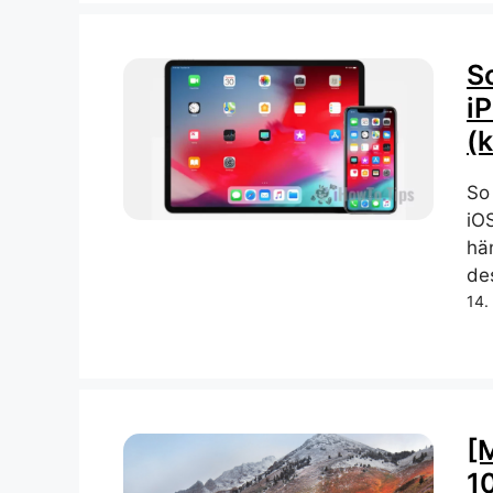
S
iP
(k
So
iO
hä
de
14.
[
10