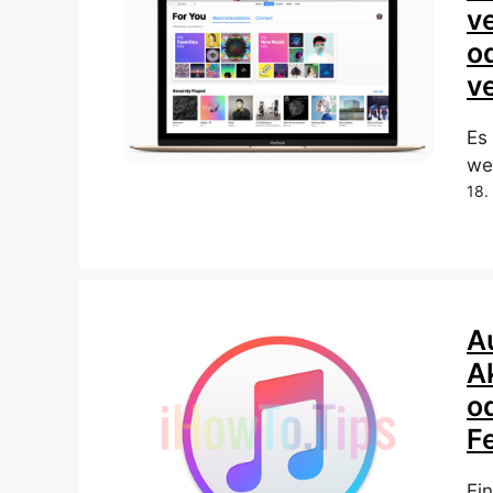
v
o
v
Es 
we
18.
A
A
o
F
Ei