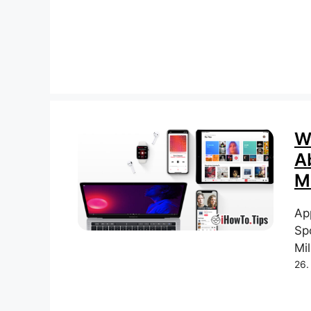
W
A
M
App
Sp
Mi
26.