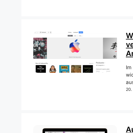
W
v
A
Im
wi
aus
20.
A