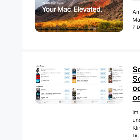
Am
Ma
7. 
S
S
o
o
Im
un
Kli
19.