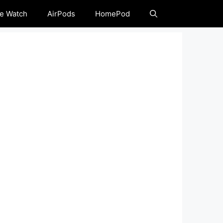
e Watch
AirPods
HomePod