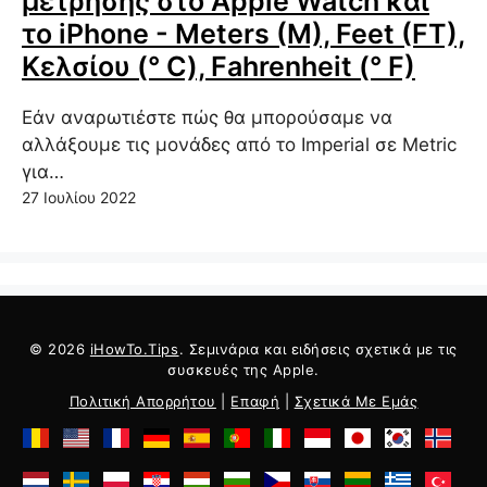
μέτρησης στο Apple Watch και
το iPhone - Meters (M), Feet (FT),
Κελσίου (° C), Fahrenheit (° F)
Εάν αναρωτιέστε πώς θα μπορούσαμε να
αλλάξουμε τις μονάδες από το Imperial σε Metric
για…
27 Ιουλίου 2022
© 2026
iHowTo.Tips
. Σεμινάρια και ειδήσεις σχετικά με τις
συσκευές της Apple.
Πολιτική Απορρήτου
|
Επαφή
|
Σχετικά Με Εμάς