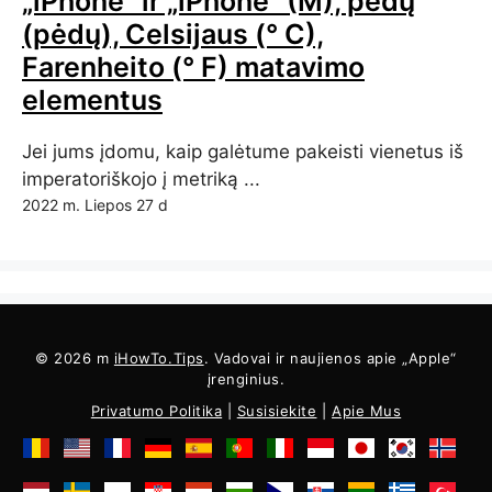
„iPhone“ ir „iPhone“ (M), pėdų
(pėdų), Celsijaus (° C),
Farenheito (° F) matavimo
elementus
Jei jums įdomu, kaip galėtume pakeisti vienetus iš
imperatoriškojo į metriką ...
2022 m. Liepos 27 d
© 2026 m
iHowTo.Tips
. Vadovai ir naujienos apie „Apple“
įrenginius.
Privatumo Politika
|
Susisiekite
|
Apie Mus