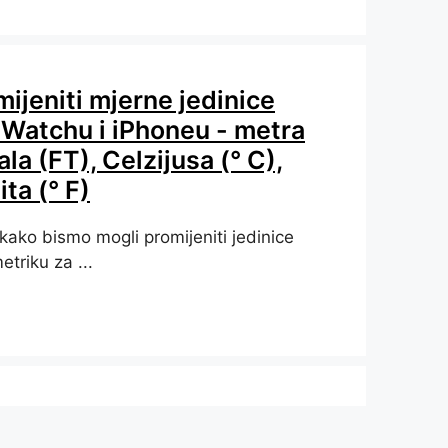
ijeniti mjerne jedinice
 Watchu i iPhoneu - metra
ala (FT), Celzijusa (° C),
ta (° F)
kako bismo mogli promijeniti jedinice
etriku za ...