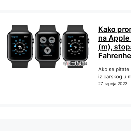
Kako prom
na Apple
(m), stop
Fahrenhei
Ako se pitate 
iz carskog u m
27. srpnja 2022