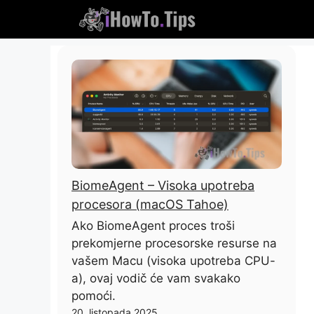
Preskočiti
na
sadržaj
BiomeAgent – ​​Visoka upotreba
procesora (macOS Tahoe)
Ako BiomeAgent proces troši
prekomjerne procesorske resurse na
vašem Macu (visoka upotreba CPU-
a), ovaj vodič će vam svakako
pomoći.
20. listopada 2025