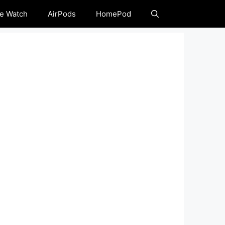
e Watch
AirPods
HomePod