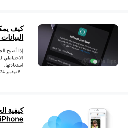
كيف يمكن
البيانات على Phone
إذا أصبح ال
استعادتها.
5 نوفمبر 2024
كيفية ا
iPhone و iPad - رسائل في iCloud