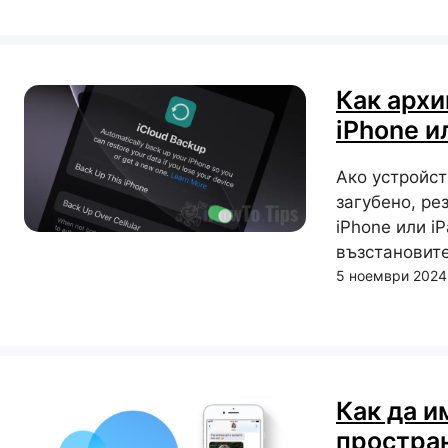
Как архи
iPhone и
Ако устройс
загубено, ре
iPhone или i
възстановите
5 ноември 2024 
Как да и
простран