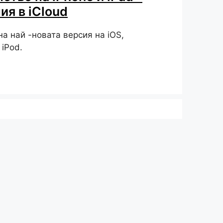
я в iCloud
на най -новата версия на iOS,
 iPod.