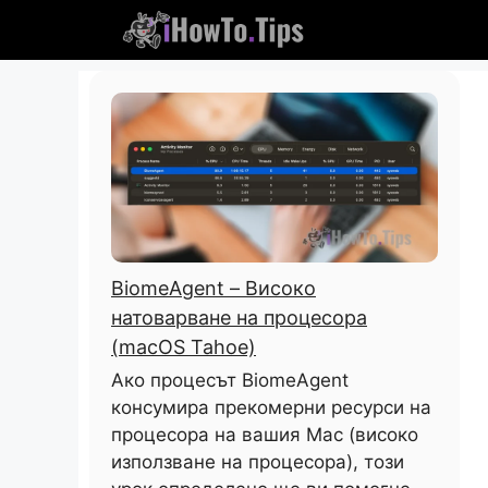
Пропуснете
до
съдържание
BiomeAgent – ​​Високо
натоварване на процесора
(macOS Tahoe)
Ако процесът BiomeAgent
консумира прекомерни ресурси на
процесора на вашия Mac (високо
използване на процесора), този