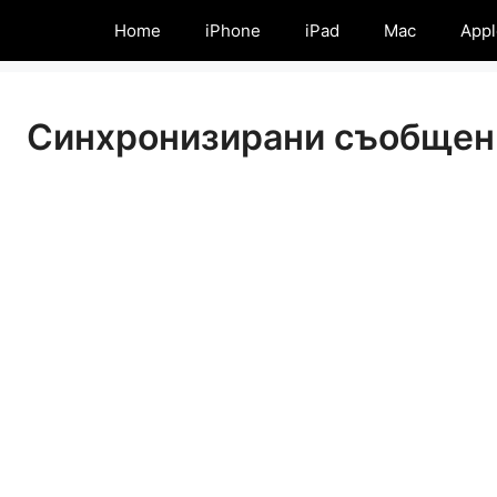
Home
iPhone
iPad
Mac
Appl
Синхронизирани съобщен