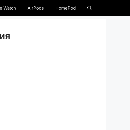
e Watch
AirPods
HomePod
ия