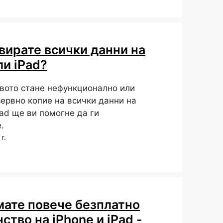
вирате всички данни на
ли iPad?
твото стане нефункционално или
зервно копие на всички данни на
Pad ще ви помогне да ги
.
г.
мате повече безплатно
ство на iPhone и iPad -