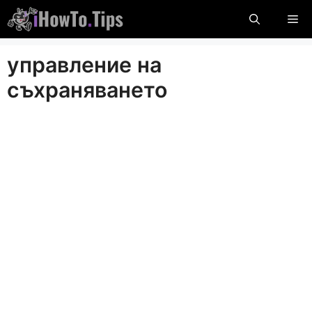
Пропуснете
М
до
съдържание
управление на
съхраняването