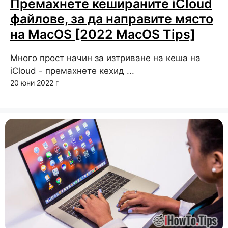
Премахнете кешираните iCloud
файлове, за да направите място
на MacOS [2022 MacOS Tips]
Много прост начин за изтриване на кеша на
iCloud - премахнете кехид ...
20 юни 2022 г