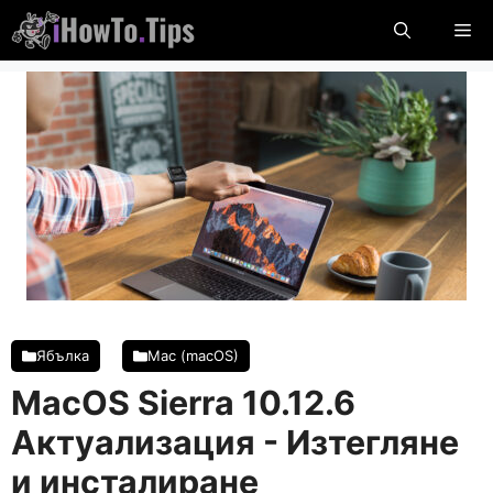
Пропуснете
М
до
съдържание
Ябълка
Mac (macOS)
MacOS Sierra 10.12.6
Актуализация - Изтегляне
и инсталиране