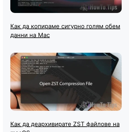
Как да копираме сигурно голям обем
данни на Mac
Как да деархивирате ZST файлове на