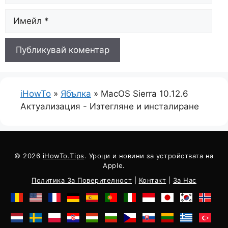
електронна
поща
iHowTo
»
Ябълка
»
MacOS Sierra 10.12.6
Актуализация - Изтегляне и инсталиране
© 2026
iHowTo.Tips
. Уроци и новини за устройствата на
Apple.
Политика За Поверителност
|
Контакт
|
За Нас