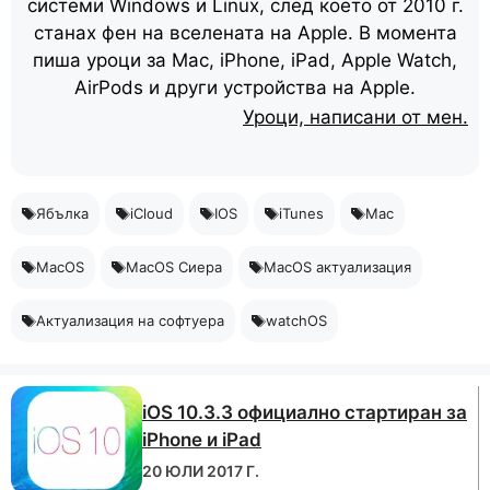
системи Windows и Linux, след което от 2010 г.
станах фен на вселената на Apple. В момента
пиша уроци за Mac, iPhone, iPad, Apple Watch,
AirPods и други устройства на Apple.
Уроци, написани от мен.
Ябълка
iCloud
IOS
iTunes
Mac
MacOS
MacOS Сиера
MacOS актуализация
Актуализация на софтуера
watchOS
iOS 10.3.3 официално стартиран за
iPhone и iPad
20 ЮЛИ 2017 Г.