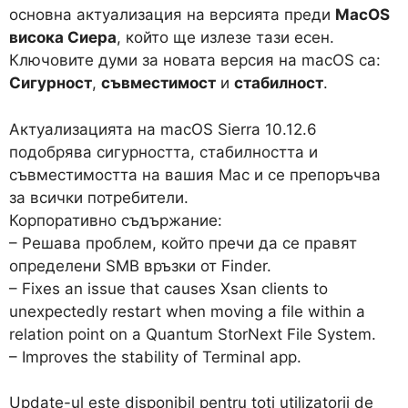
основна актуализация на версията преди
MacOS
висока Сиера
, който ще излезе тази есен.
Ключовите думи за новата версия на macOS са:
Сигурност
,
съвместимост
и
стабилност
.
Актуализацията на macOS Sierra 10.12.6
подобрява сигурността, стабилността и
съвместимостта на вашия Mac и се препоръчва
за всички потребители.
Корпоративно съдържание:
– Решава проблем, който пречи да се правят
определени SMB връзки от Finder.
– Fixes an issue that causes Xsan clients to
unexpectedly restart when moving a file within a
relation point on a Quantum StorNext File System.
– Improves the stability of Terminal app.
Update-ul este disponibil pentru toti utilizatorii de