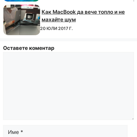
Как MacBook да вече топло и не
махайте шум
20 ЮЛИ 2017 Г.
Оставете коментар
Коментирайте
Име