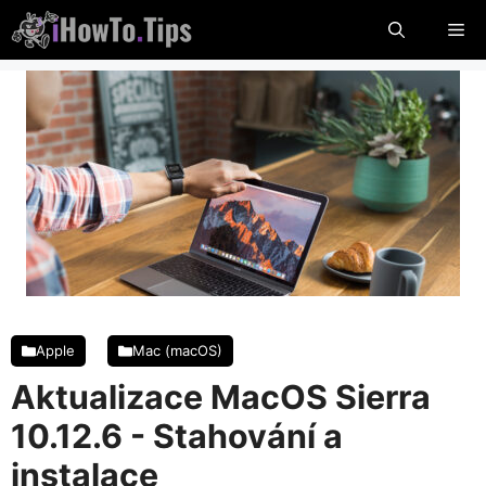
Přejít
Jíd
na
obsah
lís
Apple
Mac (macOS)
Aktualizace MacOS Sierra
10.12.6 - Stahování a
instalace