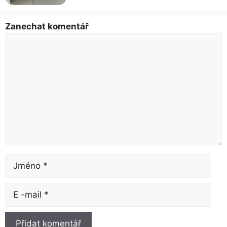
Zanechat komentář
Komentář
název
E-
mailem