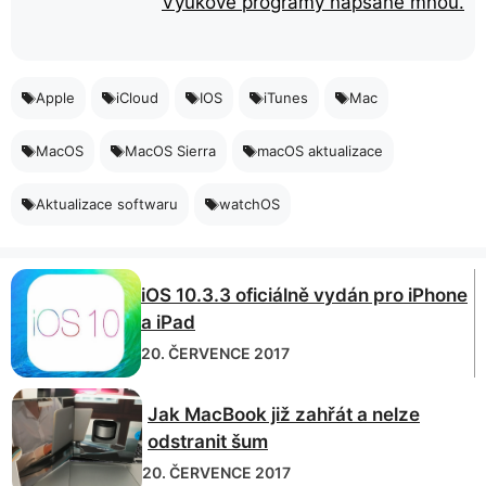
Výukové programy napsané mnou.
Apple
iCloud
IOS
iTunes
Mac
MacOS
MacOS Sierra
macOS aktualizace
Aktualizace softwaru
watchOS
iOS 10.3.3 oficiálně vydán pro iPhone
a iPad
20. ČERVENCE 2017
Jak MacBook již zahřát a nelze
odstranit šum
20. ČERVENCE 2017