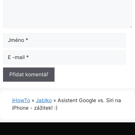
název
E-
mailem
iHowTo
»
Jablko
»
Asistent Google vs. Siri na
iPhone - zážitek! :)