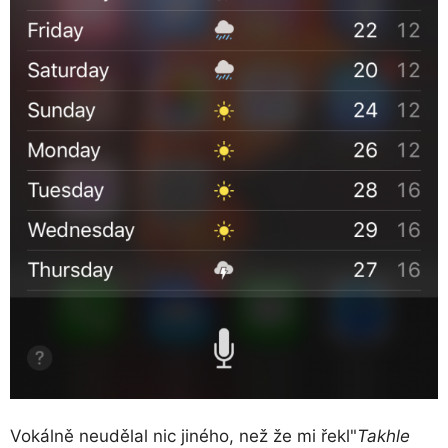
Vokálně neudělal nic jiného, ​​než že mi řekl"
Takhle