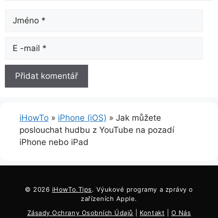
název
E-
mailem
iHowTo
»
iPhone (iOS)
»
Jak můžete
poslouchat hudbu z YouTube na pozadí
iPhone nebo iPad
© 2026
iHowTo.Tips
. Výukové programy a zprávy o
zařízeních Apple.
Zásady Ochrany Osobních Údajů
|
Kontakt
|
O Nás