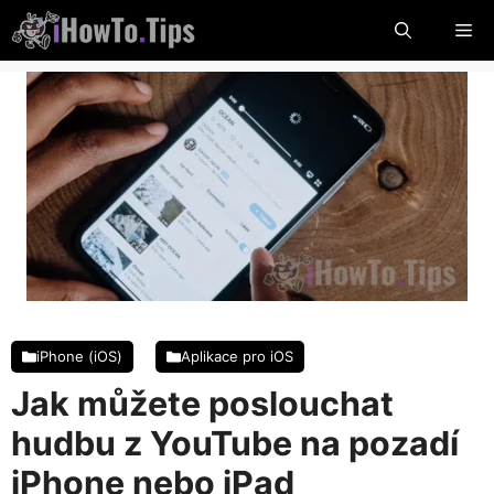
Přeskočit
Me
na
obsah
iPhone (iOS)
Aplikace pro iOS
Jak můžete poslouchat
hudbu z YouTube na pozadí
iPhone nebo iPad