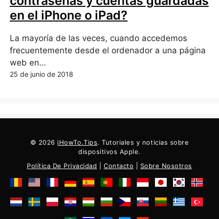
contraseñas y cuentas guardadas
en el iPhone o iPad?
La mayoría de las veces, cuando accedemos
frecuentemente desde el ordenador a una página
web en…
25 de junio de 2018
© 2026
iHowTo.Tips
. Tutoriales y noticias sobre
dispositivos Apple.
Política De Privacidad
|
Contacto
|
Sobre Nosotros