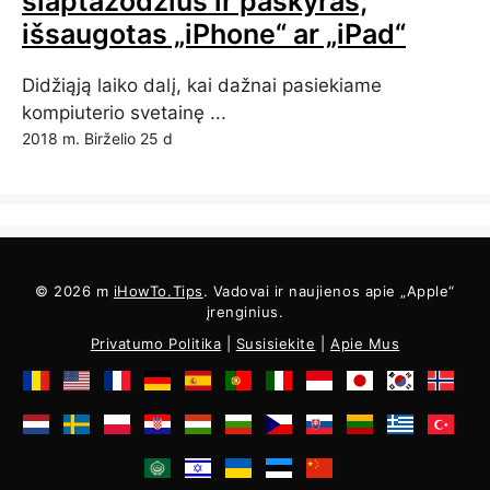
slaptažodžius ir paskyras,
išsaugotas „iPhone“ ar „iPad“
Didžiąją laiko dalį, kai dažnai pasiekiame
kompiuterio svetainę ...
2018 m. Birželio 25 d
© 2026 m
iHowTo.Tips
. Vadovai ir naujienos apie „Apple“
įrenginius.
Privatumo Politika
|
Susisiekite
|
Apie Mus