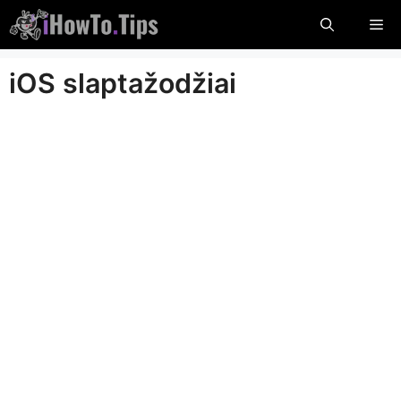
Pereikite
Me
prie
turinio
iOS slaptažodžiai